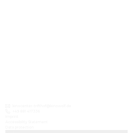
kinocenter-trifthof@kinowolf.de
+49 881 417336
Imprint
Accessibility Statement
Data protection
Cookies