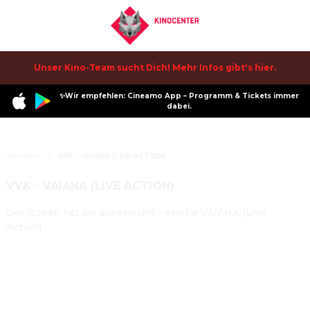
Unser Kino-Team sucht Dich! Mehr Infos gibt's hier.
✨Wir empfehlen: Cineamo App – Programm & Tickets immer
dabei.
Specials
VVK - VAIANA (LIVE ACTION)
VVK - VAIANA (LIVE ACTION)
Der Ozean hat sie auserwählt - erlebe VAIANA (Live
Action)