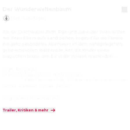
Der Wunderweltenbaum
2026
·
1 Std 50 Min
Als die Geschwister Beth, Fran und Joe wider ihren Willen 
mit ihren Eltern aufs Land ziehen, beginnt für die Familie 
ein ganz besonderes Abenteuer. In dem nahegelegenen, 
geheimnisvollen Wald entdecken die Kinder einen 
magischen Baum: den bis in die Wolken reichenden 
Wunderweltenbaum, in dem außergewöhnliche Wesen 
wohnen. Schnell schließen sie Freundschaft mit den 
Regie
:
Ben Gregor
Baumbewohnern Fee Seidenhaar, Frau Wasch und 
Besetzung
:
Billie Gadsdon
·
Nicola Coughlan
·
Delilah Bennett-Cardy
·
Phoenix Laroche
·
Nonso Anozie
Mondgesicht, die sie in fantastische Welten entführen. 
Genres
:
Abenteuer
·
Familie
·
Fantasy
Gemeinsam erleben sie märchenhafte Abenteuer – bis sie 
auf einer ihrer Reisen ausgerechnet in der düsteren Welt 
Freigegeben ab 0 Jahren (FSK 0)
der gefürchteten Schuldirektorin Madame Klaps notlanden 
müssen. Auch zuhause läuft es mit dem neuen 
Trailer, Kritiken & mehr
Familienbetrieb plötzlich nicht mehr ganz nach Plan… 
Wird ihnen die Flucht aus den Fängen von Madame Klaps 
gelingen und werden sie die Tomatenplantage ihrer Eltern 
retten? Können Seidenhaar und Mondgesicht die 