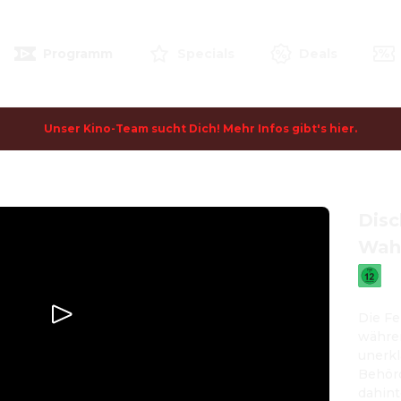
Programm
Specials
Deals
Unser Kino-Team sucht Dich! Mehr Infos gibt's hier.
Disc
Wah
Die Fe
währen
unerk
Behörd
dahint