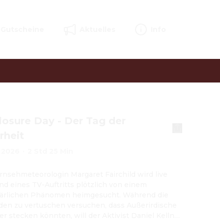
Gutscheine
Aktuelles
Info
losure Day - Der Tag der
rheit
2026
·
2 Std 25 Min
rnsehmeteorologin Margaret Fairchild wird live 
d eines TV-Auftritts plötzlich von einem 
lärlichen Phänomen heimgesucht. Während die 
en zu vertuschen versuchen, dass Außerirdische 
er stecken könnten, will der Aktivist Daniel Kellner 