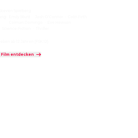
len Mitteln die Weltöffentlichkeit über die Wahrheit 
ieren.
Steven Spielberg
ung
:
Emily Blunt
·
Josh O'Connor
·
Colin Firth
·
Colman Domingo
·
Eve Hewson
:
Science-Fiction
·
Thriller
eben ab 12 Jahren (FSK 12)
 Film entdecken