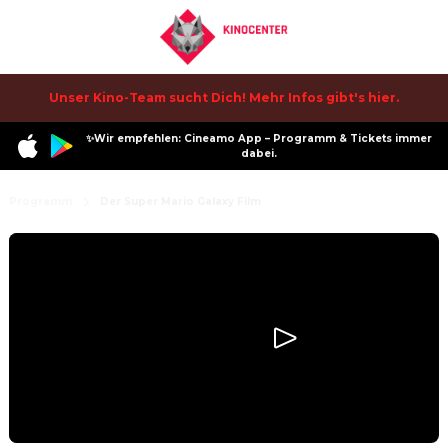
Unser Kino-Team sucht Dich! Mehr Infos gibt's hier.
✨Wir empfehlen: Cineamo App – Programm & Tickets immer
dabei.
Programm
Der Super Mario Galaxy Film