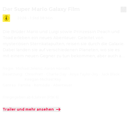
Der Super Mario Galaxy Film
2026
·
1 Std 38 Min
Die Brüder Mario und Luigi sowie Prinzessin Peach und 
Toad erleben ein neues Abenteuer. Geleitet von 
mysteriösen Sternkatapulten, reisen sie durch die Galaxie. 
Dabei landen sie auf verschiedenen Planeten, wo sie es 
mit einem neuen Gegner zu tun bekommen, aber auch auf 
neue Freunde treffen.
Regie
:
Michael Jelenic, Aaron Horvath
Besetzung
:
Chris Pratt
·
Charlie Day
·
Anya Taylor-Joy
·
Jack Black
·
Keegan-Michael Key
Genres
:
Familie
·
Komödie
·
Abenteuer
Freigegeben ab 6 Jahren (FSK 6)
Trailer und mehr ansehen